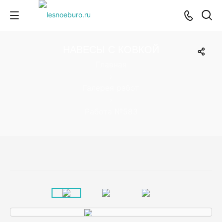
НАВЕСЫ С КОВКОЙ
Главная
›
Галерея работ
›
Работа №583