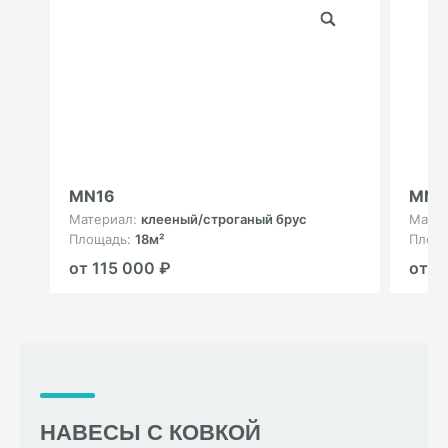
MN16
MN2
Материал:
клееный/строганый брус
Мате
Площадь:
18м²
Площ
от 115 000 ₽
от 2
НАВЕСЫ С КОВКОЙ