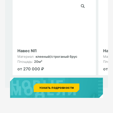
Навес Nl1
Наве
Материал:
клееный/строганый брус
Мате
Площадь:
20м²
Площ
от 270 000 ₽
от 1
НОВЫЕ
МОДЕЛИ
УЗНАТЬ ПОДРОБНОСТИ