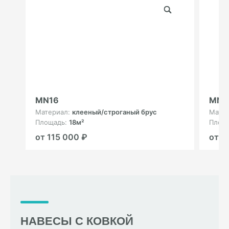
MN16
MN2
Материал:
клееный/строганый брус
Мате
Площадь:
18м²
Площ
от 115 000 ₽
от 2
НАВЕСЫ С КОВКОЙ