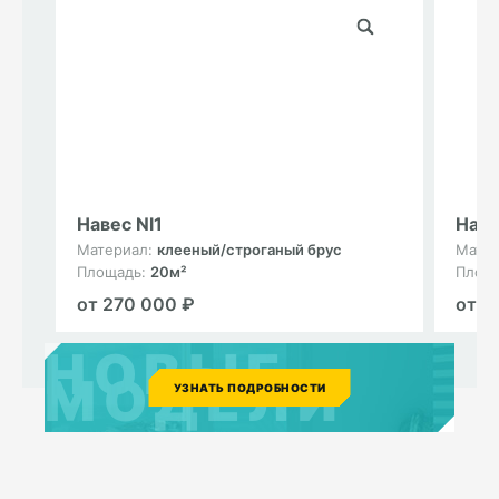
Навес Nl1
Наве
Материал:
клееный/строганый брус
Мате
Площадь:
20м²
Площ
от 270 000 ₽
от 1
НОВЫЕ
МОДЕЛИ
УЗНАТЬ ПОДРОБНОСТИ