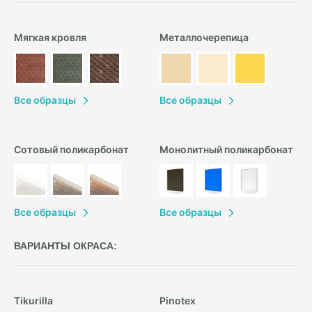
Мягкая кровля
Металлочерепица
В
се образцы
В
се образцы
Сотовый поликарбонат
Монолитный поликарбонат
В
се образцы
В
се образцы
ВАРИАНТЫ ОКРАСА:
Tikurilla
Pinotex