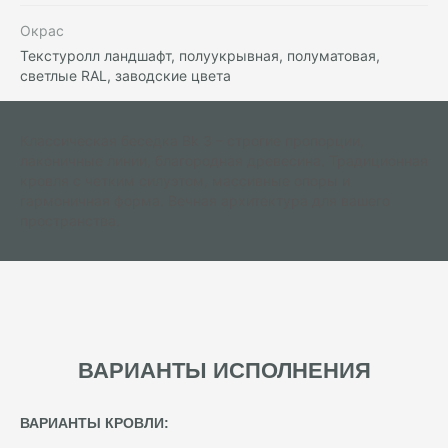
Окрас
Текстуролл ландшафт, полуукрывная, полуматовая,
светлые RAL, заводские цвета
Классическая беседка Bk 3 – строгие пропорции,
лаконичные линии, благородная древесина. Традиционная
кровля с четким силуэтом, массивные опоры и
гармоничная форма. Вечная архитектура для вашего
пространства.
ВАРИАНТЫ ИСПОЛНЕНИЯ
ВАРИАНТЫ КРОВЛИ: