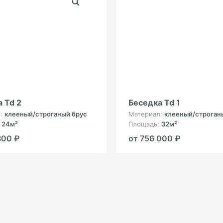
 Td 2
Беседка Td 1
л:
клееный/строганый брус
Материал:
клееный/строган
:
24м²
Площадь:
32м²
800 ₽
от 756 000 ₽