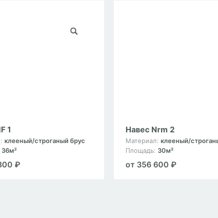
F 1
Навес Nrm 2
л:
клееный/строганый брус
Материал:
клееный/строган
:
36м²
Площадь:
30м²
800 ₽
от 356 600 ₽