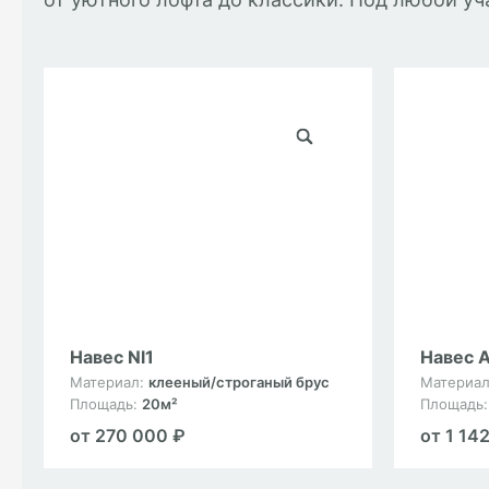
Навес Nl1
Навес A
Материал:
клееный/строганый брус
Материа
Площадь:
20м²
Площадь
от 270 000 ₽
от 1 14