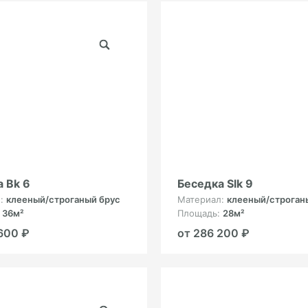
 Bk 6
Беседка Slk 9
л:
клееный/строганый брус
Материал:
клееный/строган
:
36м²
Площадь:
28м²
600 ₽
от 286 200 ₽