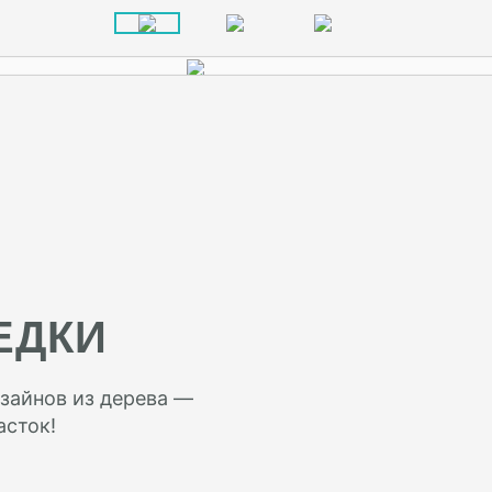
ЕДКИ
зайнов из дерева —
асток!