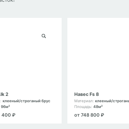
lk 2
Навес Fs 8
л:
клееный/строганый брус
Материал:
клееный/строган
:
96м²
Площадь:
48м²
2 400 ₽
от 748 800 ₽