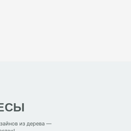
ЕСЫ
зайнов из дерева —
асток!