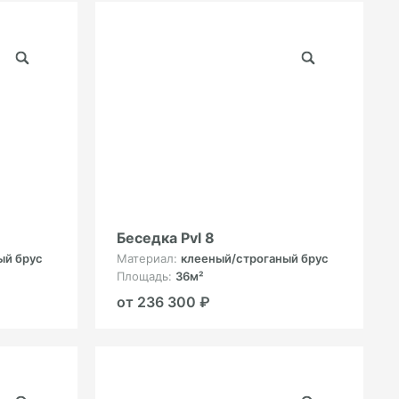
Беседка Pvl 8
ый брус
Материал:
клееный/строганый брус
Площадь:
36м²
от 236 300 ₽