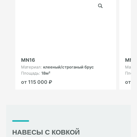
MN16
MN2
Материал:
клееный/строганый брус
Мате
Площадь:
18м²
Площ
от 115 000 ₽
от 2
НАВЕСЫ С КОВКОЙ