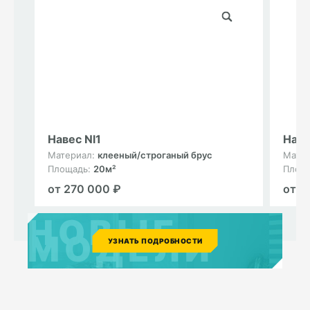
Навес Nl1
Наве
Материал:
клееный/строганый брус
Мате
Площадь:
20м²
Площ
от 270 000 ₽
от 1
НОВЫЕ
МОДЕЛИ
УЗНАТЬ ПОДРОБНОСТИ