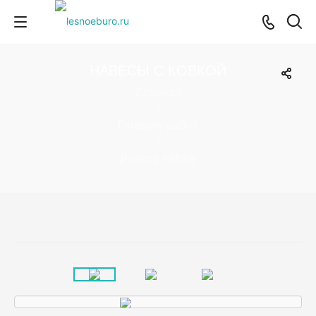
НАВЕСЫ С КОВКОЙ
Главная
›
Галерея работ
›
Работа №558