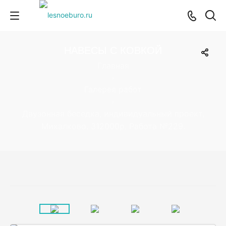
НАВЕСЫ С КОВКОЙ
Главная
›
Галерея работ
›
Двузонная беседка, индивидуальный проект,
Михалково. 312000р, Работа №229.