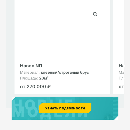
Навес Nl1
Наве
Материал:
клееный/строганый брус
Мате
Площадь:
20м²
Площ
от 270 000 ₽
от 1
НОВЫЕ
МОДЕЛИ
УЗНАТЬ ПОДРОБНОСТИ