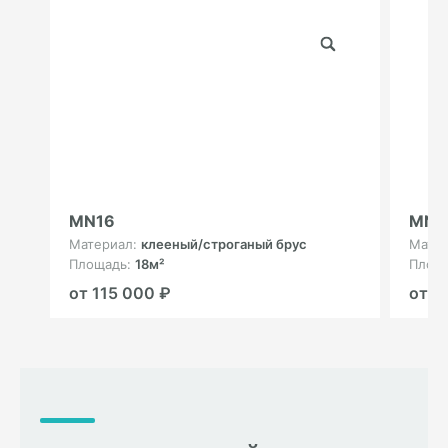
MN16
MN2
Материал:
клееный/строганый брус
Мате
Площадь:
18м²
Площ
от 115 000 ₽
от 2