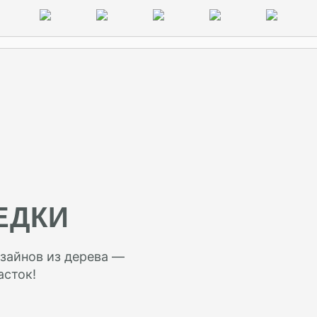
ЕДКИ
зайнов из дерева —
асток!