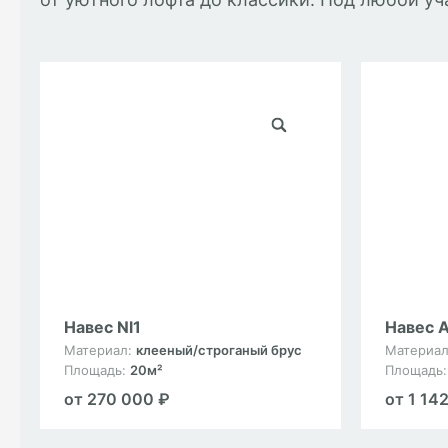
Навес Nl1
Навес A
Материал:
клееный/строганый брус
Материа
Площадь:
20м²
Площадь
от 270 000 ₽
от 1 14