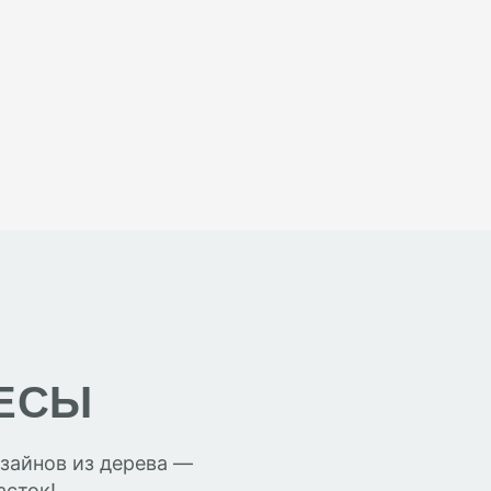
ЕСЫ
зайнов из дерева —
асток!