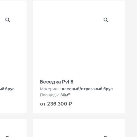
Беседка Pvl 8
ый брус
Материал:
клееный/строганый брус
Площадь:
36м²
от 236 300 ₽