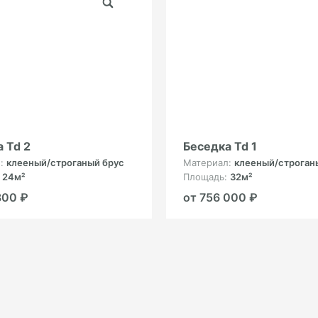
 Td 2
Беседка Td 1
л:
клееный/строганый брус
Материал:
клееный/строган
:
24м²
Площадь:
32м²
800 ₽
от 756 000 ₽