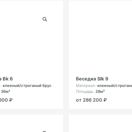
 Bk 6
Беседка Slk 9
л:
клееный/строганый брус
Материал:
клееный/строган
:
36м²
Площадь:
28м²
600 ₽
от 286 200 ₽