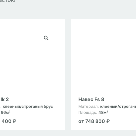
lk 2
Навес Fs 8
л:
клееный/строганый брус
Материал:
клееный/строган
:
96м²
Площадь:
48м²
2 400 ₽
от 748 800 ₽