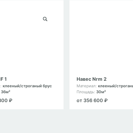
F 1
Навес Nrm 2
л:
клееный/строганый брус
Материал:
клееный/строган
:
36м²
Площадь:
30м²
800 ₽
от 356 600 ₽